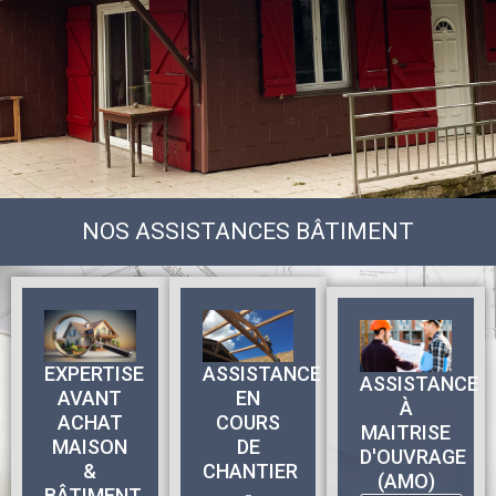
NOS ASSISTANCES BÂTIMENT
EXPERTISE
ASSISTANCE
ASSISTANCE
AVANT
EN
À
ACHAT
COURS
MAITRISE
MAISON
DE
D'OUVRAGE
&
CHANTIER
(AMO)
BÂTIMENT
-