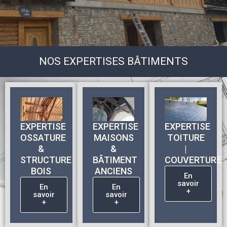
NOS EXPERTISES BÂTIMENTS
EXPERTISE
EXPERTISE
EXPERTISE
OSSATURE
MAISONS
TOITURE
&
&
|
STRUCTURE
BÂTIMENT
COUVERTURE
BOIS
ANCIENS
En
savoir
En
En
+
savoir
savoir
+
+