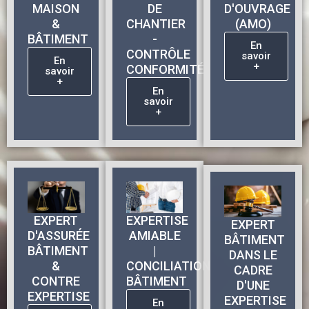
MAISON
DE
D'OUVRAGE
&
CHANTIER
(AMO)
BÂTIMENT
-
En
CONTRÔLE
savoir
En
+
CONFORMITÉ
savoir
+
En
savoir
+
EXPERT
EXPERTISE
EXPERT
D'ASSURÉE
AMIABLE
BÂTIMENT
BÂTIMENT
|
DANS LE
&
CONCILIATION
CADRE
CONTRE
BÂTIMENT
D'UNE
EXPERTISE
EXPERTISE
En